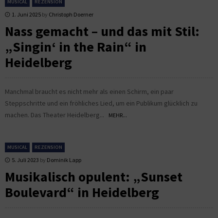
MUSICAL
REZENSION
1. Juni 2025
by
Christoph Doerner
Nass gemacht – und das mit Stil:
„Singin‘ in the Rain“ in
Heidelberg
Manchmal braucht es nicht mehr als einen Schirm, ein paar
Steppschritte und ein fröhliches Lied, um ein Publikum glücklich zu
machen. Das Theater Heidelberg...
MEHR...
MUSICAL
REZENSION
5. Juli 2023
by
Dominik Lapp
Musikalisch opulent: „Sunset
Boulevard“ in Heidelberg