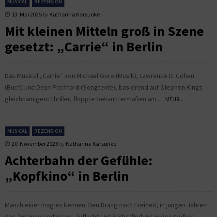
MUSICAL
REZENSION
13. Mai 2025
by
Katharina Karsunke
Mit kleinen Mitteln groß in Szene
gesetzt: „Carrie“ in Berlin
Das Musical „Carrie“ von Michael Gore (Musik), Lawrence D. Cohen
(Buch) und Dean Pitchford (Songtexte), basierend auf Stephen Kings
gleichnamigem Thriller, floppte bekanntermaßen am...
MEHR...
MUSICAL
REZENSION
20. November 2023
by
Katharina Karsunke
Achterbahn der Gefühle:
„Kopfkino“ in Berlin
Manch einer mag es kennen: Den Drang nach Freiheit, in jungen Jahren
das Zuhause verlassen, Zuflucht und Selbstfindung in der großen,