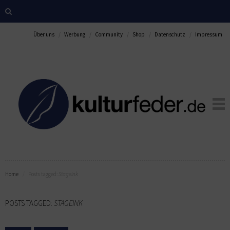
Über uns
Werbung
Community
Shop
Datenschutz
Impressum
Home
Posts tagged:
Stageink
POSTS TAGGED:
STAGEINK