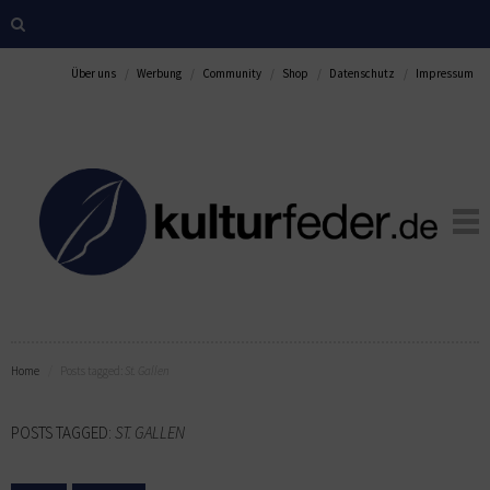
Über uns
Werbung
Community
Shop
Datenschutz
Impressum
Home
Posts tagged:
St. Gallen
POSTS TAGGED:
ST. GALLEN