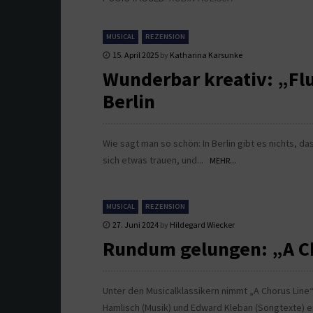
MUSICAL
REZENSION
15. April 2025
by
Katharina Karsunke
Wunderbar kreativ: „Flu
Berlin
Wie sagt man so schön: In Berlin gibt es nichts, da
sich etwas trauen, und...
MEHR...
MUSICAL
REZENSION
27. Juni 2024
by
Hildegard Wiecker
Rundum gelungen: „A Ch
Unter den Musicalklassikern nimmt „A Chorus Line“
Hamlisch (Musik) und Edward Kleban (Songtexte) e