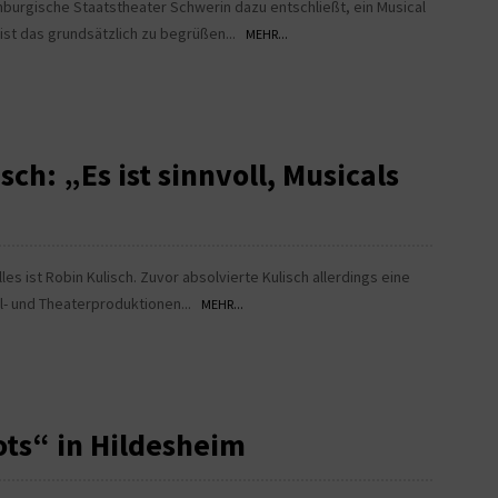
burgische Staatstheater Schwerin dazu entschließt, ein Musical
ist das grundsätzlich zu begrüßen...
MEHR...
ch: „Es ist sinnvoll, Musicals
les ist Robin Kulisch. Zuvor absolvierte Kulisch allerdings eine
al- und Theaterproduktionen...
MEHR...
ots“ in Hildesheim