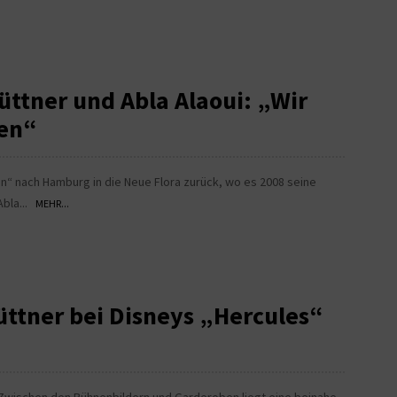
üttner und Abla Alaoui: „Wir
gen“
n“ nach Hamburg in die Neue Flora zurück, wo es 2008 seine
Abla...
MEHR...
üttner bei Disneys „Hercules“