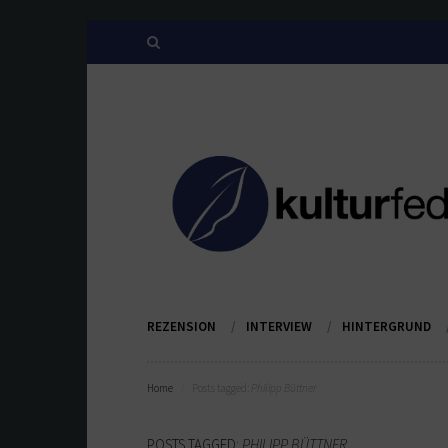
REZENSION
INTERVIEW
HINTERGRUND
Home
Posts tagged:
Philipp Büttner
POSTS TAGGED:
PHILIPP BÜTTNER