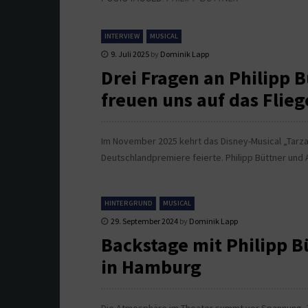
INTERVIEW
MUSICAL
9. Juli 2025
by
Dominik Lapp
Drei Fragen an Philipp B
freuen uns auf das Flie
Im November 2025 kehrt das Disney-Musical „Tarza
Deutschlandpremiere feierte. Philipp Büttner und 
HINTERGRUND
MUSICAL
29. September 2024
by
Dominik Lapp
Backstage mit Philipp B
in Hamburg