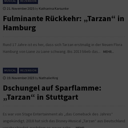
MUSICAL
REZENSION
21. November 2025
by
Katharina Karsunke
Fulminante Rückkehr: „Tarzan“ in
Hamburg
Rund 17 Jahre ist es her, dass sich Tarzan erstmalig in der Neuen Flora
Hamburg von Liane zu Liane schwang. Bis 2013 blieb das...
MEHR...
MUSICAL
REZENSION
19. November 2023
by
Nathalie Kroj
Dschungel auf Sparflamme:
„Tarzan“ in Stuttgart
Es war von Stage Entertainment als „das Comeback des Jahres“
angekündigt. 2018 hat sich das Disney-Musical „Tarzan“ aus Deutschland
verabschiedet, nachdem es zuvor zehn...
MEHR...