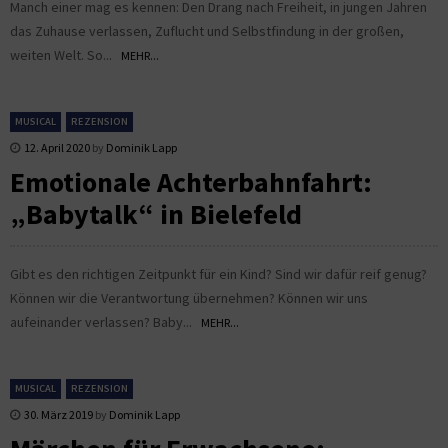
Manch einer mag es kennen: Den Drang nach Freiheit, in jungen Jahren
das Zuhause verlassen, Zuflucht und Selbstfindung in der großen,
weiten Welt. So...
MEHR...
MUSICAL
REZENSION
12. April 2020
by
Dominik Lapp
Emotionale Achterbahnfahrt:
„Babytalk“ in Bielefeld
Gibt es den richtigen Zeitpunkt für ein Kind? Sind wir dafür reif genug?
Können wir die Verantwortung übernehmen? Können wir uns
aufeinander verlassen? Baby...
MEHR...
MUSICAL
REZENSION
30. März 2019
by
Dominik Lapp