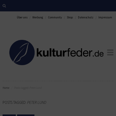
Über uns
Werbung
Community
Shop
Datenschutz
Impressum
Home
Posts tagged:
Peter Lund
POSTS TAGGED:
PETER LUND