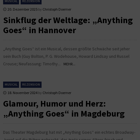
MUSICAL
REZENSION
20. Dezember 2025
by
Christoph Doerner
Sinkflug der Weltlage: „Anything
Goes“ in Hannover
„Anything Goes“ ist ein Musical, dessen größte Schwäche seit jeher
sein Buch (Guy Bolton, P. G. Wodehouse, Howard Lindsay und Russel
Crouse; Neufassung: Timothy...
MEHR...
MUSICAL
REZENSION
18. November 2024
by
Christoph Doerner
Glamour, Humor und Herz:
„Anything Goes“ in Magdeburg
Das Theater Magdeburg hat mit „Anything Goes“ ein echtes Broadway-
Juwel auf die Bühne gebracht, das trotz seines Alters frisch und