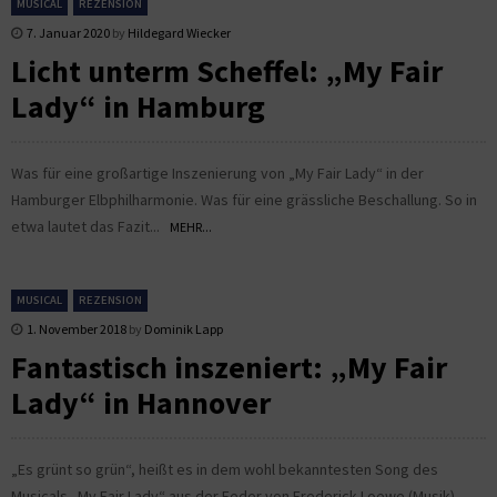
MUSICAL
REZENSION
7. Januar 2020
by
Hildegard Wiecker
Licht unterm Scheffel: „My Fair
Lady“ in Hamburg
Was für eine großartige Inszenierung von „My Fair Lady“ in der
Hamburger Elbphilharmonie. Was für eine grässliche Beschallung. So in
etwa lautet das Fazit...
MEHR...
MUSICAL
REZENSION
1. November 2018
by
Dominik Lapp
Fantastisch inszeniert: „My Fair
Lady“ in Hannover
„Es grünt so grün“, heißt es in dem wohl bekanntesten Song des
Musicals „My Fair Lady“ aus der Feder von Frederick Loewe (Musik)