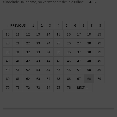
zündelnde Hausdame, so verwandelt sich die Bühne...
MEHR...
← PREVIOUS
1
2
3
4
5
6
7
8
9
10
11
12
13
14
15
16
17
18
19
20
21
22
23
24
25
26
27
28
29
30
31
32
33
34
35
36
37
38
39
40
41
42
43
44
45
46
47
48
49
50
51
52
53
54
55
56
57
58
59
60
61
62
63
64
65
66
67
68
69
70
71
72
73
74
75
76
NEXT →