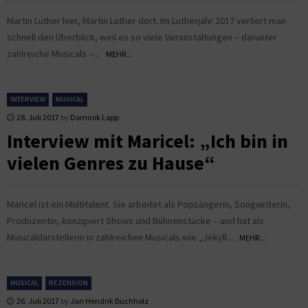
Martin Luther hier, Martin Luther dort. Im Lutherjahr 2017 verliert man
schnell den Überblick, weil es so viele Veranstaltungen – darunter
zahlreiche Musicals –...
MEHR...
INTERVIEW
MUSICAL
28. Juli 2017
by
Dominik Lapp
Interview mit Maricel: „Ich bin in
vielen Genres zu Hause“
Maricel ist ein Multitalent. Sie arbeitet als Popsängerin, Songwriterin,
Produzentin, konzipiert Shows und Bühnenstücke – und hat als
Musicaldarstellerin in zahlreichen Musicals wie „Jekyll...
MEHR...
MUSICAL
REZENSION
26. Juli 2017
by
Jan Hendrik Buchholz