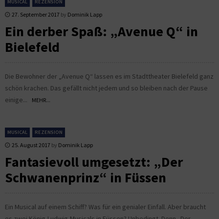
MUSICAL
REZENSION
27. September 2017
by
Dominik Lapp
Ein derber Spaß: „Avenue Q“ in
Bielefeld
Die Bewohner der „Avenue Q“ lassen es im Stadttheater Bielefeld ganz
schön krachen. Das gefällt nicht jedem und so bleiben nach der Pause
einige...
MEHR...
MUSICAL
REZENSION
25. August 2017
by
Dominik Lapp
Fantasievoll umgesetzt: „Der
Schwanenprinz“ in Füssen
Ein Musical auf einem Schiff? Was für ein genialer Einfall. Aber braucht
es zwei König-Ludwig-Musicals in Füssen? Unbedingt. Denn „Der