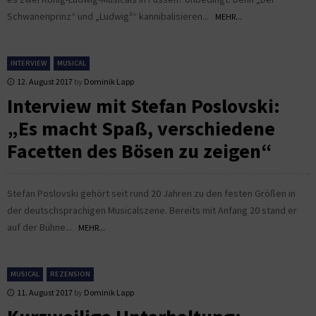
Schwanenprinz“ und „Ludwig²“ kannibalisieren...
MEHR...
INTERVIEW
MUSICAL
12. August 2017
by
Dominik Lapp
Interview mit Stefan Poslovski:
„Es macht Spaß, verschiedene
Facetten des Bösen zu zeigen“
Stefan Poslovski gehört seit rund 20 Jahren zu den festen Größen in
der deutschsprachigen Musicalszene. Bereits mit Anfang 20 stand er
auf der Bühne...
MEHR...
MUSICAL
REZENSION
11. August 2017
by
Dominik Lapp