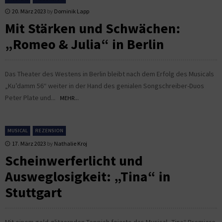
20. März 2023
by
Dominik Lapp
Mit Stärken und Schwächen:
„Romeo & Julia“ in Berlin
Das Theater des Westens in Berlin bleibt nach dem Erfolg des Musicals
„Ku’damm 56“ weiter in der Hand des genialen Songschreiber-Duos
Peter Plate und...
MEHR...
MUSICAL
REZENSION
17. März 2023
by
Nathalie Kroj
Scheinwerferlicht und
Ausweglosigkeit: „Tina“ in
Stuttgart
Mit einem gold-glitzernden Teppich feierte das Musical „Tina“ Premiere