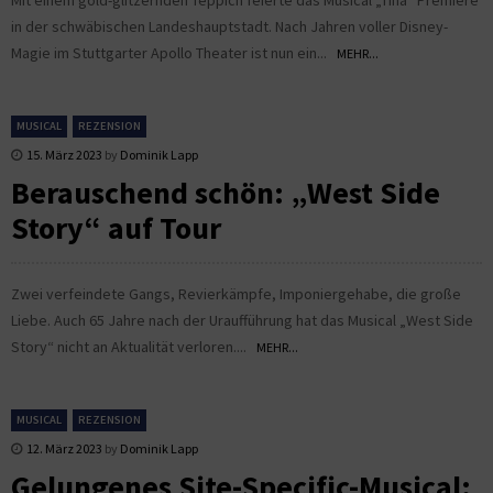
in der schwäbischen Landeshauptstadt. Nach Jahren voller Disney-
Magie im Stuttgarter Apollo Theater ist nun ein...
MEHR...
MUSICAL
REZENSION
15. März 2023
by
Dominik Lapp
Berauschend schön: „West Side
Story“ auf Tour
Zwei verfeindete Gangs, Revierkämpfe, Imponiergehabe, die große
Liebe. Auch 65 Jahre nach der Uraufführung hat das Musical „West Side
Story“ nicht an Aktualität verloren....
MEHR...
MUSICAL
REZENSION
12. März 2023
by
Dominik Lapp
Gelungenes Site-Specific-Musical: