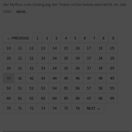
der Mythos vom Untergang der Titanic ist bis heute unerreicht. Im Jahr
1997...
MEHR...
← PREVIOUS
1
2
3
4
5
6
7
8
9
10
11
12
13
14
15
16
17
18
19
20
21
22
23
24
25
26
27
28
29
30
31
32
33
34
35
36
37
38
39
40
41
42
43
44
45
46
47
48
49
50
51
52
53
54
55
56
57
58
59
60
61
62
63
64
65
66
67
68
69
70
71
72
73
74
75
76
NEXT →