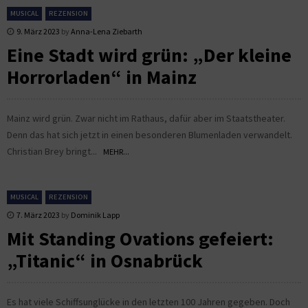
MUSICAL
REZENSION
9. März 2023
by
Anna-Lena Ziebarth
Eine Stadt wird grün: „Der kleine
Horrorladen“ in Mainz
Mainz wird grün. Zwar nicht im Rathaus, dafür aber im Staatstheater.
Denn das hat sich jetzt in einen besonderen Blumenladen verwandelt.
Christian Brey bringt...
MEHR...
MUSICAL
REZENSION
7. März 2023
by
Dominik Lapp
Mit Standing Ovations gefeiert:
„Titanic“ in Osnabrück
Es hat viele Schiffsunglücke in den letzten 100 Jahren gegeben. Doch