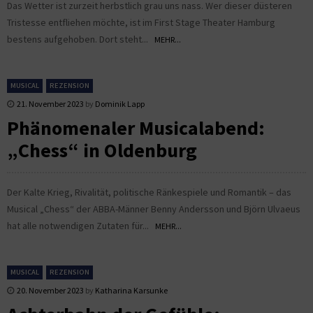
Das Wetter ist zurzeit herbstlich grau uns nass. Wer dieser düsteren
Tristesse entfliehen möchte, ist im First Stage Theater Hamburg
bestens aufgehoben. Dort steht...
MEHR...
MUSICAL
REZENSION
21. November 2023
by
Dominik Lapp
Phänomenaler Musicalabend:
„Chess“ in Oldenburg
Der Kalte Krieg, Rivalität, politische Ränkespiele und Romantik – das
Musical „Chess“ der ABBA-Männer Benny Andersson und Björn Ulvaeus
hat alle notwendigen Zutaten für...
MEHR...
MUSICAL
REZENSION
20. November 2023
by
Katharina Karsunke