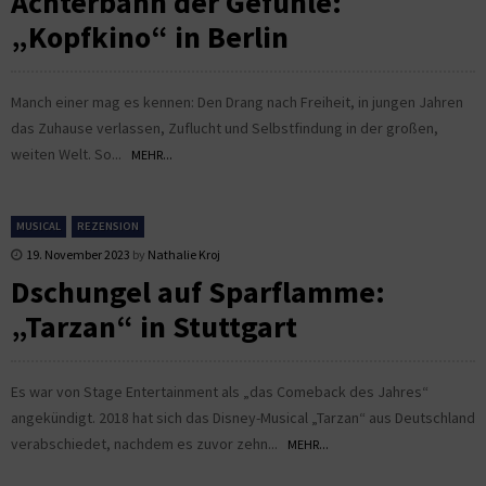
Achterbahn der Gefühle:
„Kopfkino“ in Berlin
Manch einer mag es kennen: Den Drang nach Freiheit, in jungen Jahren
das Zuhause verlassen, Zuflucht und Selbstfindung in der großen,
weiten Welt. So...
MEHR...
MUSICAL
REZENSION
19. November 2023
by
Nathalie Kroj
Dschungel auf Sparflamme:
„Tarzan“ in Stuttgart
Es war von Stage Entertainment als „das Comeback des Jahres“
angekündigt. 2018 hat sich das Disney-Musical „Tarzan“ aus Deutschland
verabschiedet, nachdem es zuvor zehn...
MEHR...