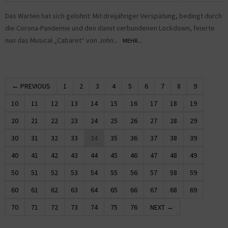
Das Warten hat sich gelohnt: Mit dreijähriger Verspätung, bedingt durch
die Corona-Pandemie und den damit verbundenen Lockdown, feierte
nun das Musical „Cabaret“ von John...
MEHR...
← PREVIOUS
1
2
3
4
5
6
7
8
9
10
11
12
13
14
15
16
17
18
19
20
21
22
23
24
25
26
27
28
29
30
31
32
33
34
35
36
37
38
39
40
41
42
43
44
45
46
47
48
49
50
51
52
53
54
55
56
57
58
59
60
61
62
63
64
65
66
67
68
69
70
71
72
73
74
75
76
NEXT →