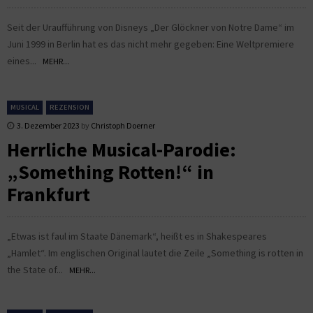
Seit der Uraufführung von Disneys „Der Glöckner von Notre Dame“ im
Juni 1999 in Berlin hat es das nicht mehr gegeben: Eine Weltpremiere
eines...
MEHR...
MUSICAL
REZENSION
3. Dezember 2023
by
Christoph Doerner
Herrliche Musical-Parodie:
„Something Rotten!“ in
Frankfurt
„Etwas ist faul im Staate Dänemark“, heißt es in Shakespeares
„Hamlet“. Im englischen Original lautet die Zeile „Something is rotten in
the State of...
MEHR...