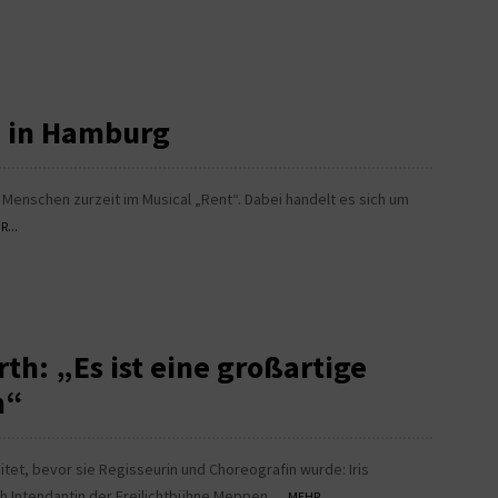
“ in Hamburg
e Menschen zurzeit im Musical „Rent“. Dabei handelt es sich um
...
rth: „Es ist eine großartige
n“
eitet, bevor sie Regisseurin und Choreografin wurde: Iris
ch Intendantin der Freilichtbühne Meppen...
MEHR...