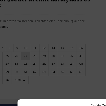
“
 zum ersten Mal bei den Freilichtspielen Tecklenburg auf der
MEHR...
7
8
9
10
11
12
13
14
15
16
25
26
27
28
29
30
31
32
33
42
43
44
45
46
47
48
49
50
59
60
61
62
63
64
65
66
67
76
NEXT →
Cookie-Zu