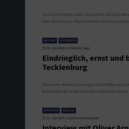
Zum ersten Mal in seiner Geschichte wird das Musi
dem Thunersee in Thun (Schweiz). Die Neuinszeni
MUSICAL
REZENSION
20. Juli 2024
by
Dominik Lapp
Eindringlich, ernst und 
Tecklenburg
Seit seiner deutschsprachigen Erstaufführung im A
Bolland (Musik) sowie André Breedland (Buch) von
INTERVIEW
MUSICAL
13. Juli 2024
by
Katharina Karsunke
Interview mit Oliver Arn