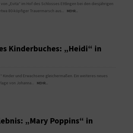
von „Evita“ im Hof des Schlosses Ettlingen bei den diesjährigen
etwa 80-köpfiger Trauermarsch aus...
MEHR...
es Kinderbuches: „Heidi“ in
i“ Kinder und Erwachsene gleichermaßen. Ein weiteres neues
orlage von Johanna...
MEHR...
lebnis: „Mary Poppins“ in