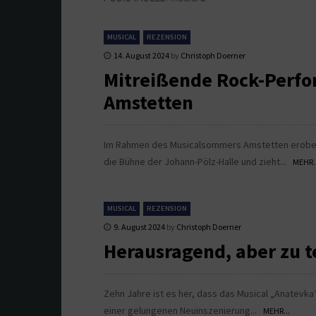
MUSICAL
REZENSION
14. August 2024
by
Christoph Doerner
Mitreißende Rock-Perfo
Amstetten
Im Rahmen des Musicalsommers Amstetten erobert 
die Bühne der Johann-Pölz-Halle und zieht...
MEHR..
MUSICAL
REZENSION
9. August 2024
by
Christoph Doerner
Herausragend, aber zu t
Zehn Jahre ist es her, dass das Musical „Anatevka“
einer gelungenen Neuinszenierung...
MEHR...