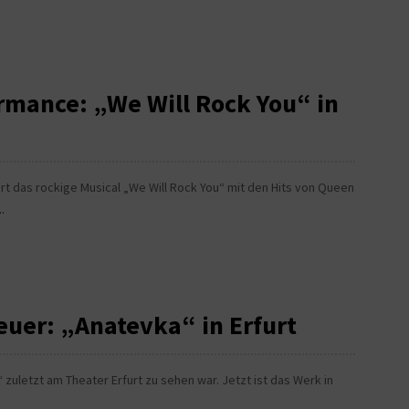
rmance: „We Will Rock You“ in
das rockige Musical „We Will Rock You“ mit den Hits von Queen
.
euer: „Anatevka“ in Erfurt
 zuletzt am Theater Erfurt zu sehen war. Jetzt ist das Werk in