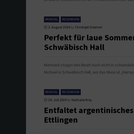
MUSICAL
REZENSION
2. August 2024
by
Christoph Doerner
Perfekt für laue Somme
Schwäbisch Hall
Niemand stoppt den Beat! Auch nicht in schwindel
Michael in Schwäbisch Hall, wo das Musical „Hairsp
MUSICAL
REZENSION
29. Juli 2024
by
Nathalie Kroj
Entfaltet argentinische
Ettlingen