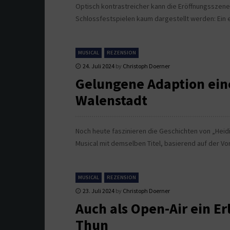
Optisch kontrastreicher kann die Eröffnungsszene 
Schlossfestspielen kaum dargestellt werden: Ein 
MUSICAL
REZENSION
24. Juli 2024
by
Christoph Doerner
Gelungene Adaption ein
Walenstadt
Noch heute faszinieren die Geschichten von „Heid
Musical mit demselben Titel, basierend auf der V
MUSICAL
REZENSION
23. Juli 2024
by
Christoph Doerner
Auch als Open-Air ein Er
Thun