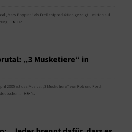
cal „Mary Poppins“ als Freilichtproduktion gezeigt – mitten auf
erung...
MEHR...
brutal: „3 Musketiere“ in
pril 2005 ist das Musical „3 Musketiere“ von Rob und Ferdi
 deutschen...
MEHR...
o: „Jeder brennt dafür, dass es