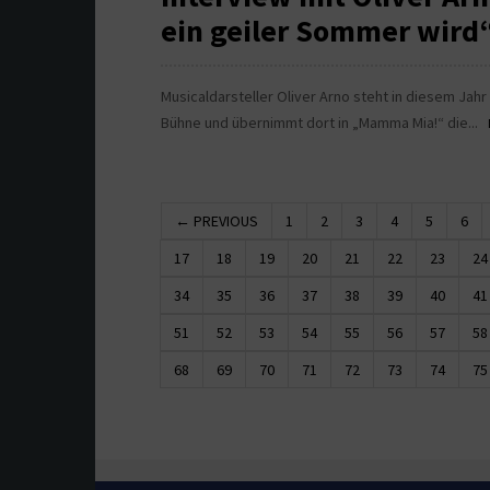
ein geiler Sommer wird
Musicaldarsteller Oliver Arno steht in diesem Jahr
Bühne und übernimmt dort in „Mamma Mia!“ die...
← PREVIOUS
1
2
3
4
5
6
17
18
19
20
21
22
23
24
34
35
36
37
38
39
40
41
51
52
53
54
55
56
57
58
68
69
70
71
72
73
74
75