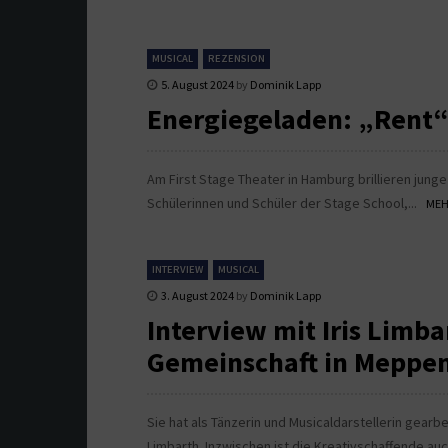
MUSICAL
REZENSION
5. August 2024
by
Dominik Lapp
Energiegeladen: „Rent
Am First Stage Theater in Hamburg brillieren jung
Schülerinnen und Schüler der Stage School,...
MEHR
INTERVIEW
MUSICAL
3. August 2024
by
Dominik Lapp
Interview mit Iris Limba
Gemeinschaft in Meppe
Sie hat als Tänzerin und Musicaldarstellerin gearb
Limbarth. Inzwischen ist die Kreativschaffende au