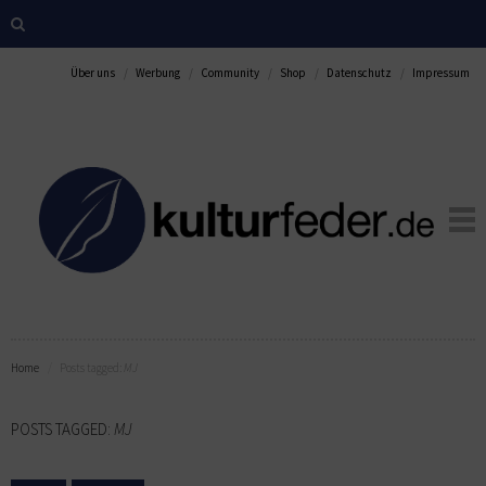
Über uns
Werbung
Community
Shop
Datenschutz
Impressum
Home
Posts tagged:
MJ
POSTS TAGGED:
MJ