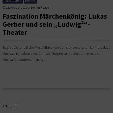
HINTERGRUND
MUSICAL
22. Februar 2019
by
Dominik Lapp
Faszination Märchenkönig: Lukas
Gerber und sein „Ludwig²“-
Theater
Es gibt sicher etliche Musicalfans, die von sich behaupten können, dass
Musicals ihr Leben sind. Dem 20-jährigen Lukas Gerber hat es ein
Musical besonders...
MEHR...
ANZEIGEN