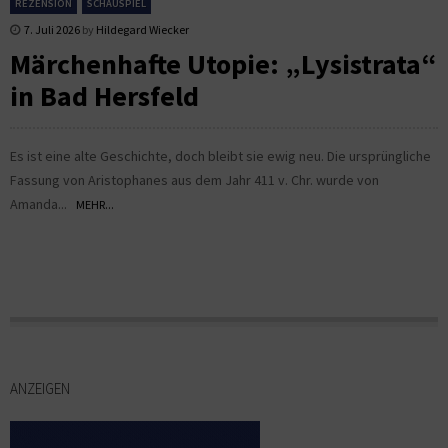
REZENSION
SCHAUSPIEL
7. Juli 2026
by
Hildegard Wiecker
Märchenhafte Utopie: „Lysistrata“
in Bad Hersfeld
Es ist eine alte Geschichte, doch bleibt sie ewig neu. Die ursprüngliche
Fassung von Aristophanes aus dem Jahr 411 v. Chr. wurde von
Amanda...
MEHR...
ANZEIGEN