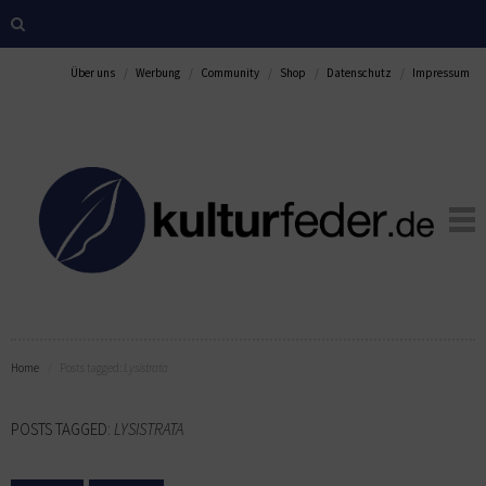
Über uns
Werbung
Community
Shop
Datenschutz
Impressum
Home
Posts tagged:
Lysistrata
POSTS TAGGED:
LYSISTRATA