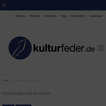
Über uns
Werbung
Community
Shop
Datenschutz
Impressum
Home
Posts tagged:
Lend me a Tenor
POSTS TAGGED:
LEND ME A TENOR