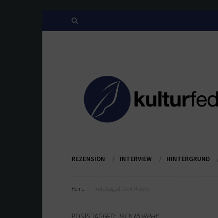
REZENSION
INTERVIEW
HINTERGRUND
Home
Posts tagged:
Jack Murphy
POSTS TAGGED:
JACK MURPHY