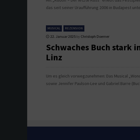
Mit „Rudolf – Der letzte Kuss“ erlebt das Festsp
das seit seiner Uraufführung 2006 in Budapest unte
MUSICAL
REZENSION
22. Januar 2025
by
Christoph Doerner
Schwaches Buch stark i
Linz
Um es gleich vorwegzunehmen: Das Musical „Wonde
sowie Jennifer Paulson-Lee und Gabriel Barre (Bu