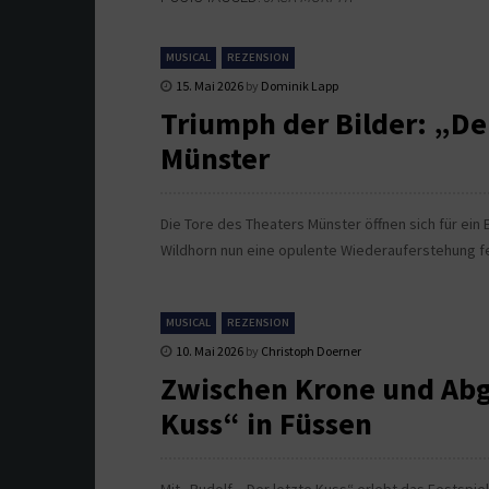
MUSICAL
REZENSION
15. Mai 2026
by
Dominik Lapp
Triumph der Bilder: „De
Münster
Die Tore des Theaters Münster öffnen sich für ein 
Wildhorn nun eine opulente Wiederauferstehung fe
MUSICAL
REZENSION
10. Mai 2026
by
Christoph Doerner
Zwischen Krone und Abgr
Kuss“ in Füssen