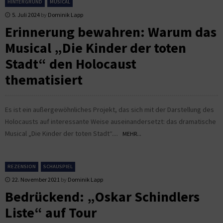
HINTERGRUND
MUSICAL
5. Juli 2024
by
Dominik Lapp
Erinnerung bewahren: Warum das
Musical „Die Kinder der toten
Stadt“ den Holocaust
thematisiert
Es ist ein außergewöhnliches Projekt, das sich mit der Darstellung des
Holocausts auf interessante Weise auseinandersetzt: das dramatische
Musical „Die Kinder der toten Stadt“....
MEHR...
REZENSION
SCHAUSPIEL
22. November 2021
by
Dominik Lapp
Bedrückend: „Oskar Schindlers
Liste“ auf Tour