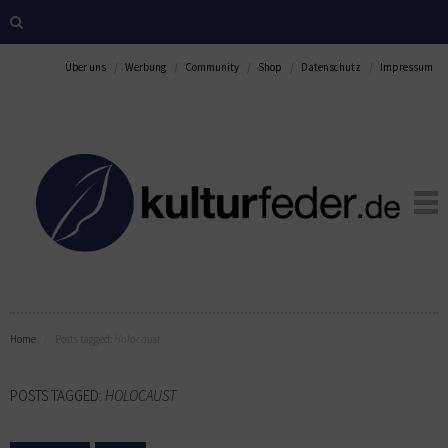
Über uns
Werbung
Community
Shop
Datenschutz
Impressum
Home
Posts tagged:
Holocaust
POSTS TAGGED:
HOLOCAUST