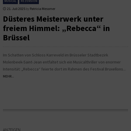
MUSICAL
REZENSION
21. Juli 2025
by
Patricia Messmer
Düsteres Meisterwerk unter
freiem Himmel: „Rebecca“ in
Brüssel
Im Schatten von Schloss Karreveld im Brüsseler Stadtbezirk
Molenbeek-Saint-Jean entfaltet sich ein Musicalthriller von enormer
Intensität: „Rebecca“ feierte dort im Rahmen des Festival Bruxellons...
MEHR...
ANZEIGEN