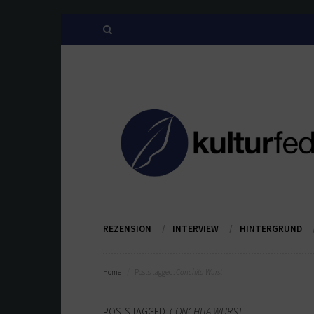
REZENSION
INTERVIEW
HINTERGRUND
Home
Posts tagged:
Conchita Wurst
POSTS TAGGED:
CONCHITA WURST