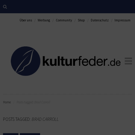
Über uns
Werbung
Community
Shop
Datenschutz
Impressum
Home
Posts tagged:
Brad Carroll
POSTS TAGGED:
BRAD CARROLL