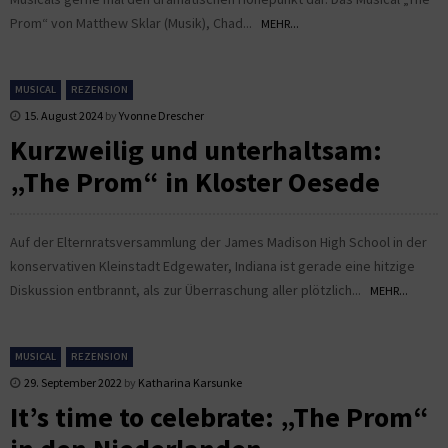
Prom“ von Matthew Sklar (Musik), Chad...
MEHR...
MUSICAL
REZENSION
15. August 2024
by
Yvonne Drescher
Kurzweilig und unterhaltsam:
„The Prom“ in Kloster Oesede
Auf der Elternratsversammlung der James Madison High School in der
konservativen Kleinstadt Edgewater, Indiana ist gerade eine hitzige
Diskussion entbrannt, als zur Überraschung aller plötzlich...
MEHR...
MUSICAL
REZENSION
29. September 2022
by
Katharina Karsunke
It’s time to celebrate: „The Prom“