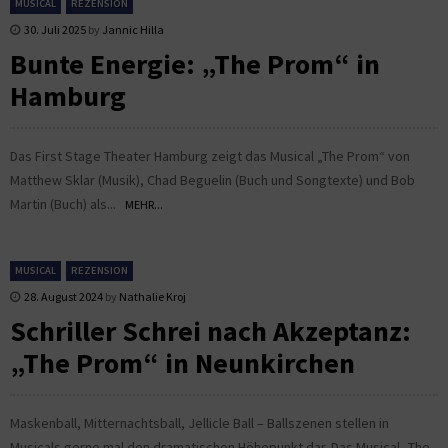
MUSICAL
REZENSION
30. Juli 2025
by
Jannic Hilla
Bunte Energie: „The Prom“ in
Hamburg
Das First Stage Theater Hamburg zeigt das Musical „The Prom“ von
Matthew Sklar (Musik), Chad Beguelin (Buch und Songtexte) und Bob
Martin (Buch) als...
MEHR...
MUSICAL
REZENSION
28. August 2024
by
Nathalie Kroj
Schriller Schrei nach Akzeptanz:
„The Prom“ in Neunkirchen
Maskenball, Mitternachtsball, Jellicle Ball – Ballszenen stellen in
Musicals gerne mal den dramatischen Höhepunkt dar. Das Musical „The