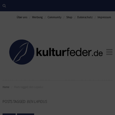
Über uns
Werbung
Community
Shop
Datenschutz
Impressum
Home
Posts tagged:
Ben Lapidus
POSTS TAGGED:
BEN LAPIDUS