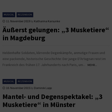
MUSICAL
REZENSION
11. November 2019
by
Katharina Karsunke
Äußerst gelungen: „3 Musketiere“
in Magdeburg
Heldenhafte Soldaten, klirrende Degenkämpfe, anmutige Frauen und
eine packende, historische Geschichte: Der junge D’Artagnan reist im
Frankreich des frühen 17. Jahrhunderts nach Paris, um...
MEHR...
MUSICAL
REZENSION
10. November 2015
by
Dominik Lapp
Mantel- und Degenspektakel: „3
Musketiere“ in Münster