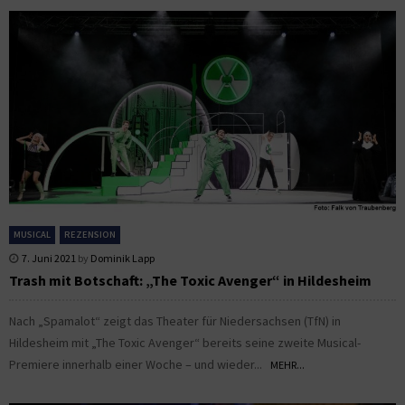
MUSICAL
REZENSION
7. Juni 2021
by
Dominik Lapp
Trash mit Botschaft: „The Toxic Avenger“ in Hildesheim
Nach „Spamalot“ zeigt das Theater für Niedersachsen (TfN) in
Hildesheim mit „The Toxic Avenger“ bereits seine zweite Musical-
Premiere innerhalb einer Woche – und wieder...
MEHR...