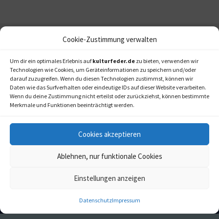
Cookie-Zustimmung verwalten
Um dir ein optimales Erlebnis auf
kulturfeder.de
zu bieten, verwenden wir
Technologien wie Cookies, um Geräteinformationen zu speichern und/oder
darauf zuzugreifen. Wenn du diesen Technologien zustimmst, können wir
Daten wie das Surfverhalten oder eindeutige IDs auf dieser Website verarbeiten.
Wenn du deine Zustimmung nicht erteilst oder zurückziehst, können bestimmte
Merkmale und Funktionen beeinträchtigt werden.
Cookies akzeptieren
Ablehnen, nur funktionale Cookies
Einstellungen anzeigen
kulturfeder.de –
© 2006-2020 LAPPmedien+events
Onlinemagazin für
Datenschutz
Impressum
Musical, Oper und mehr