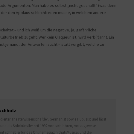
eudo-Argumenten: Man habe es selbst „nicht geschafft“ (was denn
er, der den Applaus schlechtreden müsse, in welchem andere
chaltet – und ich weiß um die negative, ja, gefährliche
lturbetrieb zugeht. Wer kein Claqueur ist, wird verb(r)annt. Ein
 Es ist jemand, der Antworten sucht – statt vorgibt, welche zu
uchholz
dierter Theaterwissenschaftler, Germanist sowie Publizist und lässt
und als Solokünstler seit 1992 von sich hören, vorzugsweise
ent schrieb er für das Onlinemagazin thatsMusical und die