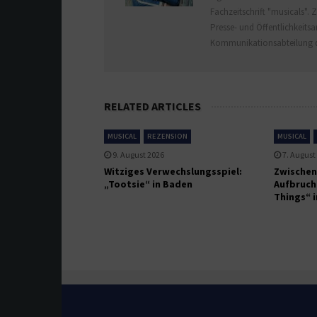
Fachzeitschrift "musicals".
Presse- und Öffentlichkeits
Kommunikationsabteilung de
RELATED ARTICLES
MUSICAL
REZENSION
MUSICAL
9. August 2026
7. August
Witziges Verwechslungsspiel:
Zwischen
„Tootsie“ in Baden
Aufbruch:
Things“ 