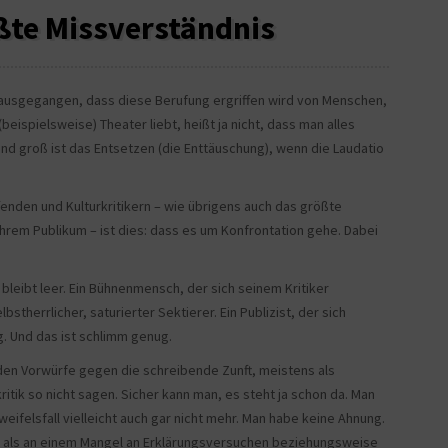
ößte Missverständnis
on ausgegangen, dass diese Berufung ergriffen wird von Menschen,
beispielsweise) Theater liebt, heißt ja nicht, dass man alles
nd groß ist das Entsetzen (die Enttäuschung), wenn die Laudatio
enden und Kulturkritikern – wie übrigens auch das größte
hrem Publikum – ist dies: dass es um Konfrontation gehe. Dabei
bleibt leer. Ein Bühnenmensch, der sich seinem Kritiker
bstherrlicher, saturierter Sektierer. Ein Publizist, der sich
g. Und das ist schlimm genug.
en Vorwürfe gegen die schreibende Zunft, meistens als
ritik so nicht sagen. Sicher kann man, es steht ja schon da. Man
weifelsfall vielleicht auch gar nicht mehr. Man habe keine Ahnung.
t als an einem Mangel an Erklärungsversuchen beziehungsweise