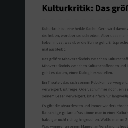
Kulturkritik: Das gr
Kulturkritik ist eine heikle Sache. Gern wird dav
die lieben, worüber sie schreiben. Aber dass man (
lieben muss, was über die Bühne geht. Entspreche
mal ausbleibt.
Das größte Missverständnis zwischen Kulturschaff
Missverständnis zwischen Kulturschaffenden und i
geht es darum, einen Dialog herzustellen.
Ein Theater, das sich seinem Publikum verweigert, 
verweigert, ist feige. Oder, schlimmer noch, ein sel
seinem Leser verweigert, ist einfach nur langweili
Es gibt die absurdesten und immer wiederkehrend
Ratschläge getarnt: Das könne man in einer Kulturk
habe gar nicht richtig hingesehen. Wollte man im Z
Was weniger an einem Mangel an Verständnis lieg