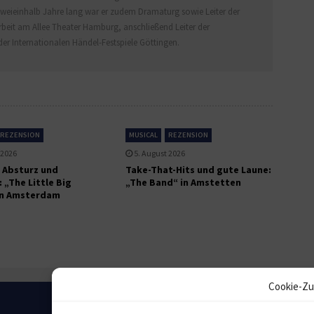
 Zweieinhalb Jahre lang war er zudem Dramaturg sowie Leiter der
arbeit am Allee Theater Hamburg, anschließend Leiter der
r Internationalen Händel-Festspiele Göttingen.
REZENSION
MUSICAL
REZENSION
 2026
5. August 2026
 Absturz und
Take-That-Hits und gute Laune:
 „The Little Big
„The Band“ in Amstetten
in Amsterdam
Cookie-Zu