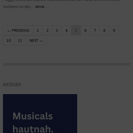
Seitdem ist die...
MEHR...
← PREVIOUS
1
2
3
4
5
6
7
8
9
10
11
NEXT →
ANZEIGEN