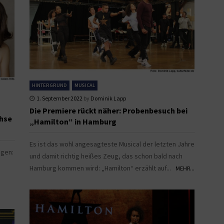
HINTERGRUND
MUSICAL
1. September 2022
by
Dominik Lapp
Die Premiere rückt näher: Probenbesuch bei
ehse
„Hamilton“ in Hamburg
Es ist das wohl angesagteste Musical der letzten Jahre
ngen:
und damit richtig heißes Zeug, das schon bald nach
Hamburg kommen wird: „Hamilton“ erzählt auf...
MEHR...