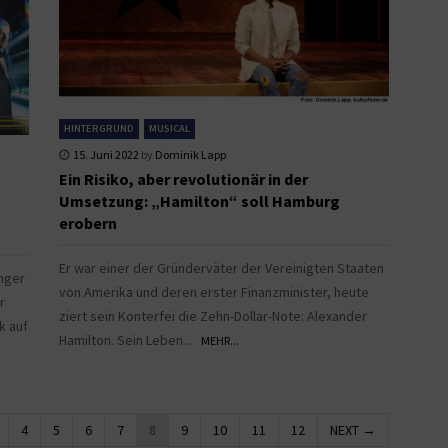
HINTERGRUND
MUSICAL
15. Juni 2022
by
Dominik Lapp
Ein Risiko, aber revolutionär in der
Umsetzung: „Hamilton“ soll Hamburg
erobern
Er war einer der Gründerväter der Vereinigten Staaten
änger
von Amerika und deren erster Finanzminister, heute
r
ziert sein Konterfei die Zehn-Dollar-Note: Alexander
k auf
Hamilton. Sein Leben...
MEHR...
4
5
6
7
8
9
10
11
12
NEXT →