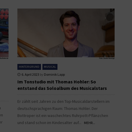
HINTERGRUND
MUSICAL
6. April 2023
by
Dominik Lapp
Im Tonstudio mit Thomas Hohler: So
entstand das Soloalbum des Musicalstars
Er zählt seit Jahren zu den Top-Musicaldarstellern im
n
deutschsprachigen Raum: Thomas Hohler. Der
en
Bottroper ist ein waschechtes Ruhrpott-Pflänzchen
er
und stand schon im Kindesalter auf...
MEHR...