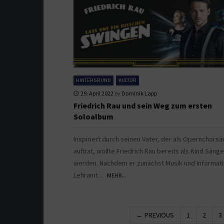
HINTERGRUND
KULTUR
29. April 2022
by
Dominik Lapp
Friedrich Rau und sein Weg zum ersten
Soloalbum
Inspiriert durch seinen Vater, der als Opernchors
auftrat, wollte Friedrich Rau bereits als Kind Sänge
werden. Nachdem er zunächst Musik und Informati
Lehramt...
MEHR...
← PREVIOUS
1
2
3