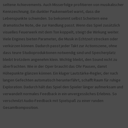
seltene Achievements. Auch Misserfolge profitieren von musikalischer
Kennzeichnung. Ein dunkler Paukenwirbel warnt, dass die
Lebenspunkte schwinden. So bekommt selbst Scheitern eine
dramatische Note, die zur Handlung passt. Wenn das Spiel zusätzlich
visuelles Feuerwerk mit dem Ton koppelt, steigt die Wirkung weiter.
Viele Engines bieten Parameter, die Musik in Echtzeit strecken oder
verkürzen können. Dadurch passt jeder Takt zur Actionszene, ohne
dass teure Studioproduktionen notwendig sind und Speicherplatz
bleibt trotzdem angenehm klein. Wichtig bleibt, den Sound nicht zu
überfrachten. Wie in der Oper braucht das Ohr Pausen, damit
Höhepunkte glänzen können. Ein kluger Lautstärke-Regler, der nach
langen Gefechten automatisch herunterfährt, schafft Raum für ruhige
Exploration. Dadurch hält das Spiel den Spieler länger aufmerksam und
verwandelt normales Feedback in ein unvergessliches Erlebnis. So
verschmilzt Audio-Feedback mit Spielspaß zu einer runden
Gesamtkomposition.