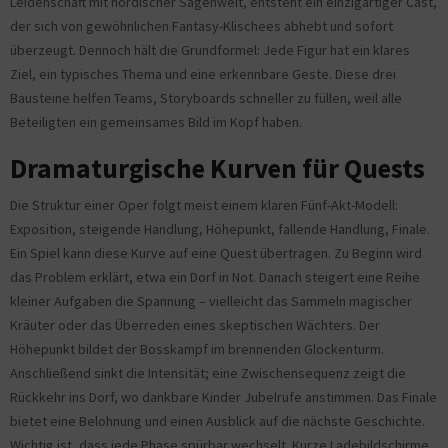
Leidenschaft mit nordischer Sagenwelt, entsteht ein einzigartiger Cast,
der sich von gewöhnlichen Fantasy-Klischees abhebt und sofort
überzeugt. Dennoch hält die Grundformel: Jede Figur hat ein klares
Ziel, ein typisches Thema und eine erkennbare Geste. Diese drei
Bausteine helfen Teams, Storyboards schneller zu füllen, weil alle
Beteiligten ein gemeinsames Bild im Kopf haben.
Dramaturgische Kurven für Quests
Die Struktur einer Oper folgt meist einem klaren Fünf-Akt-Modell:
Exposition, steigende Handlung, Höhepunkt, fallende Handlung, Finale.
Ein Spiel kann diese Kurve auf eine Quest übertragen. Zu Beginn wird
das Problem erklärt, etwa ein Dorf in Not. Danach steigert eine Reihe
kleiner Aufgaben die Spannung – vielleicht das Sammeln magischer
Kräuter oder das Überreden eines skeptischen Wächters. Der
Höhepunkt bildet der Bosskampf im brennenden Glockenturm.
Anschließend sinkt die Intensität; eine Zwischensequenz zeigt die
Rückkehr ins Dorf, wo dankbare Kinder Jubelrufe anstimmen. Das Finale
bietet eine Belohnung und einen Ausblick auf die nächste Geschichte.
Wichtig ist, dass jede Phase spürbar wechselt. Kurze Ladebildschirme