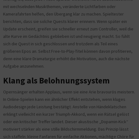
mit wechselnden Musikthemen, veränderte Lichtfarben oder
Kamerafahrten helfen, den Übergang klar zu machen. Spieltester
berichten, dass sie solche Quests klarer erinnern. Wenn später ein
Update erscheint, greifen sie schneller erneut zum Controller, weil die
alte Kurve im Gedächtnis geblieben ist und neugierig macht. So fühlt
sich die Quest in sich geschlossen und trotzdem als Teil eines
größeren Epos an. Selbst Free-to-Play-Titel können davon profitieren,
denn eine klare Dramaturgie erhöht die Motivation, auch die nächste
Aufgabe anzunehmen.
Klang als Belohnungssystem
Opernsänger erhalten Applaus, wenn sie eine Arie bravourös meistern.
In Online-Spielen kann ein ähnlicher Effekt entstehen, wenn kluges
Audiodesign jede Leistung bestätigt. Anstelle von Händeklatschen
erklingt vielleicht ein kurzer Triumph-Akkord, wenn ein Rätsel gelöst
oder ein kritischer Treffer landet. Dieser akustische „Dopamin-Kick“
motiviert stärker als eine stille Bildschirmmeldung. Das Prinzip lässt
sich staffeln: kleine Fanfaren für einfache Aktionen, mächtige Chöre für