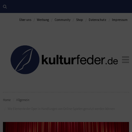
Über uns
Werbung
Community
Shop
Datenschutz
Impressum
Home
Allgemein
Wie Elemente der Oper in Handlungen von Online-Spielen genutzt werden können