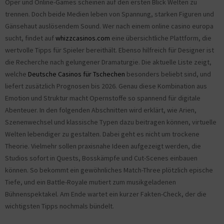
Oper und Online-Games scheinen auf den ersten Blick Welten zu
trennen. Doch beide Medien leben von Spannung, starken Figuren und
Gänsehaut auslösendem Sound. Wer nach einem online casino europa
sucht, findet auf
whizzcasinos.com
eine übersichtliche Plattform, die
wertvolle Tipps für Spieler bereithält. Ebenso hilfreich für Designer ist
die Recherche nach gelungener Dramaturgie. Die aktuelle Liste zeigt,
welche
Deutsche Casinos für Tschechen
besonders beliebt sind, und
liefert zusätzlich Prognosen bis 2026. Genau diese Kombination aus
Emotion und Struktur macht Opernstoffe so spannend für digitale
Abenteuer. In den folgenden Abschnitten wird erklärt, wie Arien,
Szenenwechsel und klassische Typen dazu beitragen können, virtuelle
Welten lebendiger zu gestalten. Dabei geht es nicht um trockene
Theorie. Vielmehr sollen praxisnahe Ideen aufgezeigt werden, die
Studios sofort in Quests, Bosskämpfe und Cut-Scenes einbauen
können. So bekommt ein gewöhnliches Match-Three plötzlich epische
Tiefe, und ein Battle-Royale mutiert zum musikgeladenen
Bühnenspektakel. Am Ende wartet ein kurzer Fakten-Check, der die
wichtigsten Tipps nochmals bündelt.