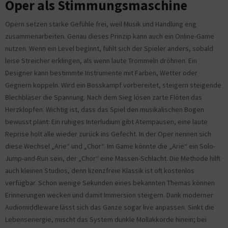
Oper als Stimmungsmaschine
Opern setzen starke Gefühle frei, weil Musik und Handlung eng
zusammenarbeiten. Genau dieses Prinzip kann auch ein Online-Game
nutzen. Wenn ein Level beginnt, fühlt sich der Spieler anders, sobald
leise Streicher erklingen, als wenn laute Trommeln dröhnen. Ein
Designer kann bestimmte Instrumente mit Farben, Wetter oder
Gegnern koppeln. Wird ein Bosskampf vorbereitet, steigern steigende
Blechbläser die Spannung. Nach dem Sieg lösen zarte Flöten das
Herzklopfen. Wichtig ist, dass das Spiel den musikalischen Bogen
bewusst plant: Ein ruhiges Interludium gibt Atempausen, eine laute
Reprise holt alle wieder zurück ins Gefecht. In der Oper nennen sich
diese Wechsel „Arie“ und „Chor“. Im Game könnte die „Arie“ ein Solo-
Jump-and-Run sein, der „Chor“ eine Massen-Schlacht. Die Methode hilft
auch kleinen Studios, denn lizenzfreie Klassik ist oft kostenlos
verfügbar. Schon wenige Sekunden eines bekannten Themas können
Erinnerungen wecken und damit Immersion steigern. Dank moderner
Audiomiddleware lässt sich das Ganze sogar live anpassen. Sinkt die
Lebensenergie, mischt das System dunkle Mollakkorde hinein; bei