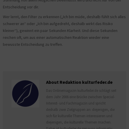
Stimmung von allem Möglichen beeinflusst wird und nicht nur von der
Entscheidung vor dir.
Wer lernt, den Filter zu erkennen („Ich bin müde, deshalb fühlt sich alles
schwerer an“ oder „Ich bin aufgedreht, deshalb wirkt das Risiko
kleiner“), gewinnt ein paar Sekunden Klarheit. Und diese Sekunden
reichen oft, um aus einer automatischen Reaktion wieder eine
bewusste Entscheidung zu treffen.
About Redaktion kulturfeder.de
Das Onlinemagazin kulturfeder.de schlägt seit
dem Jahr 2006 eine Brücke zwischen Special-
Interest- und Fachmagazin und spricht
deshalb zwei Zielgruppen an: diejenigen, die
sich für kulturelle Themen interessieren und
diejenigen, die kulturelle Themen machen.
Dabei ist kulturfeder.de genauso informativ