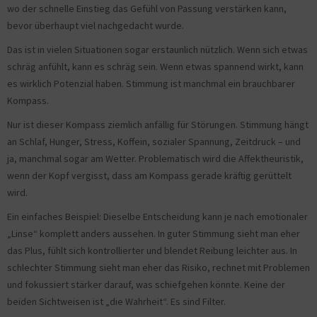
wo der schnelle Einstieg das Gefühl von Passung verstärken kann,
bevor überhaupt viel nachgedacht wurde.
Das ist in vielen Situationen sogar erstaunlich nützlich. Wenn sich etwas
schräg anfühlt, kann es schräg sein. Wenn etwas spannend wirkt, kann
es wirklich Potenzial haben. Stimmung ist manchmal ein brauchbarer
Kompass.
Nur ist dieser Kompass ziemlich anfällig für Störungen. Stimmung hängt
an Schlaf, Hunger, Stress, Koffein, sozialer Spannung, Zeitdruck – und
ja, manchmal sogar am Wetter. Problematisch wird die Affektheuristik,
wenn der Kopf vergisst, dass am Kompass gerade kräftig gerüttelt
wird.
Ein einfaches Beispiel: Dieselbe Entscheidung kann je nach emotionaler
„Linse“ komplett anders aussehen. In guter Stimmung sieht man eher
das Plus, fühlt sich kontrollierter und blendet Reibung leichter aus. In
schlechter Stimmung sieht man eher das Risiko, rechnet mit Problemen
und fokussiert stärker darauf, was schiefgehen könnte. Keine der
beiden Sichtweisen ist „die Wahrheit“. Es sind Filter.