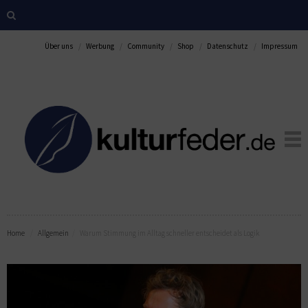
Über uns
Werbung
Community
Shop
Datenschutz
Impressum
Home
Allgemein
Warum Stimmung im Alltag schneller entscheidet als Logik