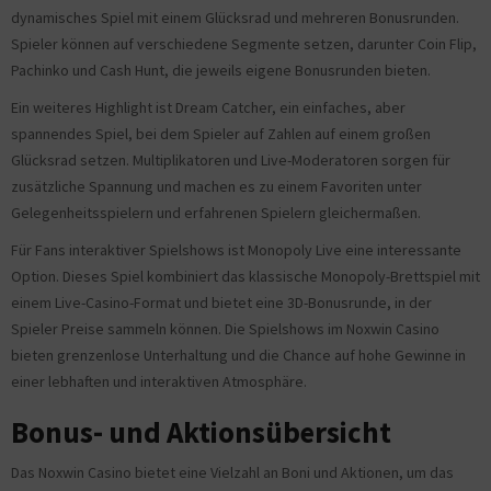
dynamisches Spiel mit einem Glücksrad und mehreren Bonusrunden.
Spieler können auf verschiedene Segmente setzen, darunter Coin Flip,
Pachinko und Cash Hunt, die jeweils eigene Bonusrunden bieten.
Ein weiteres Highlight ist Dream Catcher, ein einfaches, aber
spannendes Spiel, bei dem Spieler auf Zahlen auf einem großen
Glücksrad setzen. Multiplikatoren und Live-Moderatoren sorgen für
zusätzliche Spannung und machen es zu einem Favoriten unter
Gelegenheitsspielern und erfahrenen Spielern gleichermaßen.
Für Fans interaktiver Spielshows ist Monopoly Live eine interessante
Option. Dieses Spiel kombiniert das klassische Monopoly-Brettspiel mit
einem Live-Casino-Format und bietet eine 3D-Bonusrunde, in der
Spieler Preise sammeln können. Die Spielshows im Noxwin Casino
bieten grenzenlose Unterhaltung und die Chance auf hohe Gewinne in
einer lebhaften und interaktiven Atmosphäre.
Bonus- und Aktionsübersicht
Das Noxwin Casino bietet eine Vielzahl an Boni und Aktionen, um das