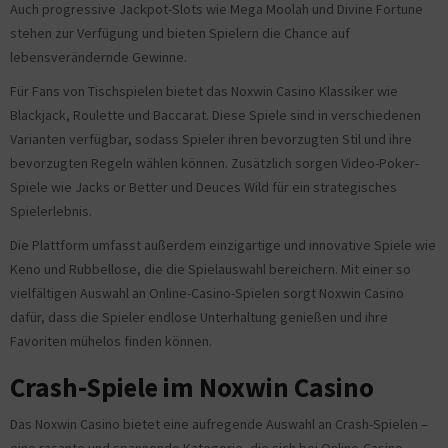
Auch progressive Jackpot-Slots wie Mega Moolah und Divine Fortune
stehen zur Verfügung und bieten Spielern die Chance auf
lebensverändernde Gewinne.
Für Fans von Tischspielen bietet das Noxwin Casino Klassiker wie
Blackjack, Roulette und Baccarat. Diese Spiele sind in verschiedenen
Varianten verfügbar, sodass Spieler ihren bevorzugten Stil und ihre
bevorzugten Regeln wählen können. Zusätzlich sorgen Video-Poker-
Spiele wie Jacks or Better und Deuces Wild für ein strategisches
Spielerlebnis.
Die Plattform umfasst außerdem einzigartige und innovative Spiele wie
Keno und Rubbellose, die die Spielauswahl bereichern. Mit einer so
vielfältigen Auswahl an Online-Casino-Spielen sorgt Noxwin Casino
dafür, dass die Spieler endlose Unterhaltung genießen und ihre
Favoriten mühelos finden können.
Crash-Spiele im Noxwin Casino
Das Noxwin Casino bietet eine aufregende Auswahl an Crash-Spielen –