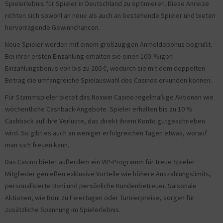
Spielerlebnis für Spieler in Deutschland zu optimieren. Diese Anreize
richten sich sowohl an neue als auch an bestehende Spieler und bieten
hervorragende Gewinnchancen.
Neue Spieler werden mit einem großzügigen Anmeldebonus begrüßt.
Bei ihrer ersten Einzahlung erhalten sie einen 100‑%igen
Einzahlungsbonus von bis zu 200 €, wodurch sie mit dem doppelten
Betrag die umfangreiche Spielauswahl des Casinos erkunden können.
Für Stammspieler bietet das Noxwin Casino regelmäßige Aktionen wie
wöchentliche Cashback-Angebote. Spieler erhalten bis zu 10 %
Cashback auf ihre Verluste, das direkt ihrem Konto gutgeschrieben
wird. So gibt es auch an weniger erfolgreichen Tagen etwas, worauf
man sich freuen kann.
Das Casino bietet außerdem ein VIP-Programm für treue Spieler.
Mitglieder genießen exklusive Vorteile wie höhere Auszahlungslimits,
personalisierte Boni und persönliche Kundenbetreuer. Saisonale
Aktionen, wie Boni zu Feiertagen oder Turnierpreise, sorgen für
zusätzliche Spannung im Spielerlebnis.