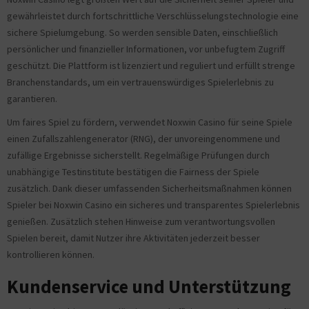
gewährleistet durch fortschrittliche Verschlüsselungstechnologie eine
sichere Spielumgebung. So werden sensible Daten, einschließlich
persönlicher und finanzieller Informationen, vor unbefugtem Zugriff
geschützt. Die Plattform ist lizenziert und reguliert und erfüllt strenge
Branchenstandards, um ein vertrauenswürdiges Spielerlebnis zu
garantieren.
Um faires Spiel zu fördern, verwendet Noxwin Casino für seine Spiele
einen Zufallszahlengenerator (RNG), der unvoreingenommene und
zufällige Ergebnisse sicherstellt. Regelmäßige Prüfungen durch
unabhängige Testinstitute bestätigen die Fairness der Spiele
zusätzlich. Dank dieser umfassenden Sicherheitsmaßnahmen können
Spieler bei Noxwin Casino ein sicheres und transparentes Spielerlebnis
genießen. Zusätzlich stehen Hinweise zum verantwortungsvollen
Spielen bereit, damit Nutzer ihre Aktivitäten jederzeit besser
kontrollieren können.
Kundenservice und Unterstützung