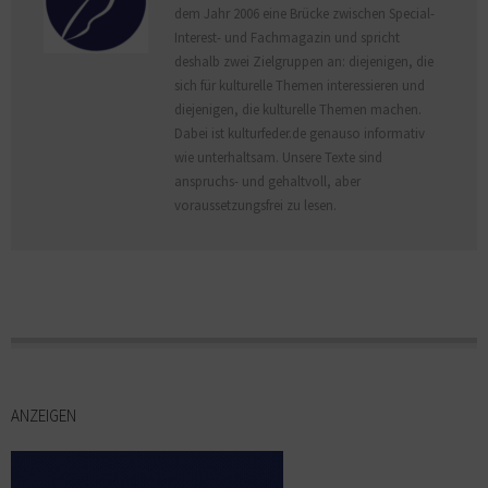
dem Jahr 2006 eine Brücke zwischen Special-
Interest- und Fachmagazin und spricht
deshalb zwei Zielgruppen an: diejenigen, die
sich für kulturelle Themen interessieren und
diejenigen, die kulturelle Themen machen.
Dabei ist kulturfeder.de genauso informativ
wie unterhaltsam. Unsere Texte sind
anspruchs- und gehaltvoll, aber
voraussetzungsfrei zu lesen.
ANZEIGEN