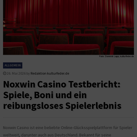
ALLGEMEIN
26. Mai 2026
by
Redaktion kulturfeder.de
Noxwin Casino Testbericht:
Spiele, Boni und ein
reibungsloses Spielerlebnis
Noxwin Casino ist eine beliebte Online-Glücksspielplattform für Spieler
weltweit, darunter auch aus Deutschland. Bekannt für seine