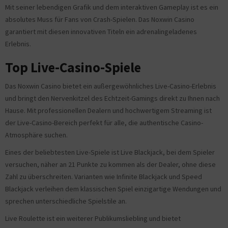
Mit seiner lebendigen Grafik und dem interaktiven Gameplay ist es ein
absolutes Muss für Fans von Crash-Spielen. Das Noxwin Casino
garantiert mit diesen innovativen Titeln ein adrenalingeladenes
Erlebnis.
Top Live-Casino-Spiele
Das Noxwin Casino bietet ein außergewöhnliches Live-Casino-Erlebnis
und bringt den Nervenkitzel des Echtzeit-Gamings direkt zu Ihnen nach
Hause. Mit professionellen Dealern und hochwertigem Streaming ist
der Live-Casino-Bereich perfekt für alle, die authentische Casino-
Atmosphäre suchen.
Eines der beliebtesten Live-Spiele ist Live Blackjack, bei dem Spieler
versuchen, näher an 21 Punkte zu kommen als der Dealer, ohne diese
Zahl zu überschreiten. Varianten wie Infinite Blackjack und Speed
Blackjack verleihen dem klassischen Spiel einzigartige Wendungen und
sprechen unterschiedliche Spielstile an.
Live Roulette ist ein weiterer Publikumsliebling und bietet