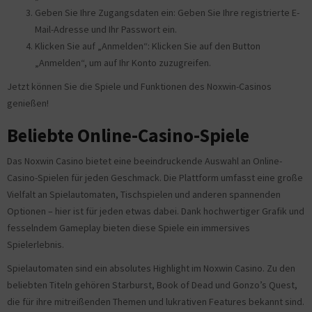
Geben Sie Ihre Zugangsdaten ein: Geben Sie Ihre registrierte E-
Mail-Adresse und Ihr Passwort ein.
Klicken Sie auf „Anmelden“: Klicken Sie auf den Button
„Anmelden“, um auf Ihr Konto zuzugreifen.
Jetzt können Sie die Spiele und Funktionen des Noxwin-Casinos
genießen!
Beliebte Online-Casino-Spiele
Das Noxwin Casino bietet eine beeindruckende Auswahl an Online-
Casino-Spielen für jeden Geschmack. Die Plattform umfasst eine große
Vielfalt an Spielautomaten, Tischspielen und anderen spannenden
Optionen – hier ist für jeden etwas dabei. Dank hochwertiger Grafik und
fesselndem Gameplay bieten diese Spiele ein immersives
Spielerlebnis.
Spielautomaten sind ein absolutes Highlight im Noxwin Casino. Zu den
beliebten Titeln gehören Starburst, Book of Dead und Gonzo’s Quest,
die für ihre mitreißenden Themen und lukrativen Features bekannt sind.