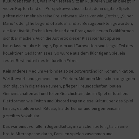
Kulturdebatten auf, was ihren festen Sitz im kulturellen Leben belegt. In
vielen Köpfen fand ein Perspektivwechsel statt, denn digitale Spiele
gelten nicht mehr als reine Freizeitware. Klassiker wie „Tetris“, „Super
Mario“ oder „The Legend of Zelda“ sind zu Bezugspunkten geworden,
die Kreativität, Technikfreude und den Drang nach neuen Erzählformen
sichtbar machen. Auch die Ästhetik dieser Klassiker hat Spuren
hinterlassen – ihre Klänge, Figuren und Farbwelten sind längst Teil des
kollektiven Gedächtnisses. So wurde aus dem flüchtigen Spiel ein
fester Bestandteil des kulturellen Erbes.
Kein anderes Medium verbindet so selbstverständlich Kommunikation,
Wettbewerb und gemeinsames Erleben. Millionen Menschen begegnen
sich täglich in digitalen Räumen, pflegen Freundschaften, bauen
Gemeinschaften auf und teilen Geschichten, die im Spiel entstehen.
Plattformen wie Twitch und Discord tragen diese Kultur über das Spiel
hinaus, es bilden sich Rituale, Insiderhumor und ein gemeinsam
geteiltes Vokabular.
Das war einst vor allem Jugendkultur, inzwischen beteiligt sich eine
breite Altersspanne daran, Familien spielen zusammen und