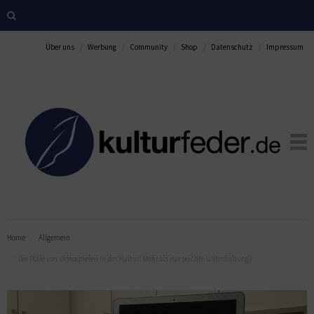
Über uns
Werbung
Community
Shop
Datenschutz
Impressum
Home
Allgemein
Die Rolle von Videospielen in der Kultur: Mehr als nur seichte Unterhaltung?